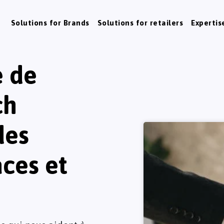
Solutions for Brands
Solutions for retailers
Expertis
 de
ch
des
aces et