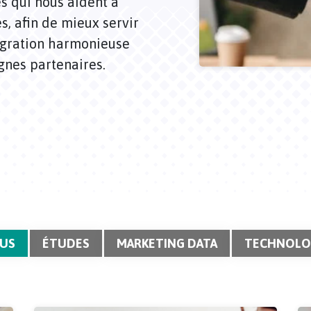
s qui nous aident à
, afin de mieux servir
égration harmonieuse
gnes partenaires.
US
ÉTUDES
MARKETING DATA
TECHNOLO