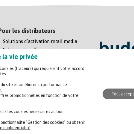
Pour les distributeurs
Solutions d’activation retail media
Solution de self-scanning
la vie privée
Régie enseigne
s cookies (traceurs) qui requièrent votre accord
Headquart
tes :
47 rue de l
n du site et améliorer sa performance.
+33 (0)2 35
.
Tout accep
offres promotionnelles en fonction de votre
CONTACTER UN 
seuls les cookies nécessaires au bon
fonctionnalité "Gestion des cookies" ou obtenir
e confidentialité
Politique de confidentialité
Mentions légales