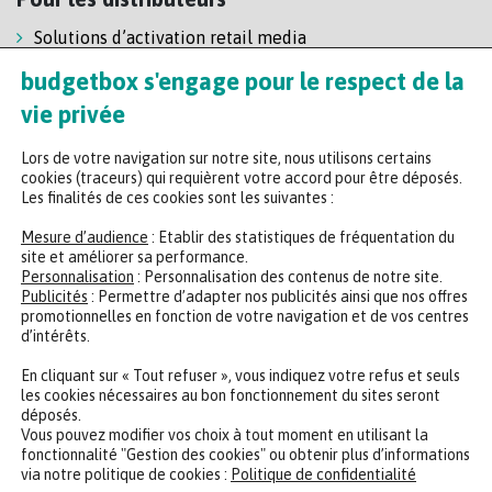
Solutions d’activation retail media
Solution de self-scanning
budgetbox s'engage pour le respect de la
Régie enseigne
vie privée
Lors de votre navigation sur notre site, nous utilisons certains
cookies (traceurs) qui requièrent votre accord pour être déposés.
Les finalités de ces cookies sont les suivantes :
Mesure d’audience
: Etablir des statistiques de fréquentation du
site et améliorer sa performance.
Personnalisation
: Personnalisation des contenus de notre site.
Headquarters
Publicités
: Permettre d’adapter nos publicités ainsi que nos offres
promotionnelles en fonction de votre navigation et de vos centres
47 rue de la Chaussée d'Antin, 75009 Paris
d’intérêts.
+33 (0)2 35 65 78 29
En cliquant sur « Tout refuser », vous indiquez votre refus et seuls
les cookies nécessaires au bon fonctionnement du sites seront
déposés.
CONTACTER UN EXPERT
REJOINDRE NOTRE ÉQUIPE
Vous pouvez modifier vos choix à tout moment en utilisant la
fonctionnalité "Gestion des cookies" ou obtenir plus d’informations
via notre politique de cookies :
Politique de confidentialité