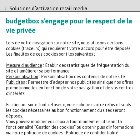
Solutions d’activation retail media
Solution de self-scanning
budgetbox s'engage pour le respect de la
Régie enseigne
vie privée
Lors de votre navigation sur notre site, nous utilisons certains
cookies (traceurs) qui requièrent votre accord pour être déposés.
Les finalités de ces cookies sont les suivantes :
Mesure d’audience
: Etablir des statistiques de fréquentation du
site et améliorer sa performance.
Personnalisation
: Personnalisation des contenus de notre site.
Headquarters
Publicités
: Permettre d’adapter nos publicités ainsi que nos offres
promotionnelles en fonction de votre navigation et de vos centres
47 rue de la Chaussée d'Antin, 75009 Paris
d’intérêts.
+33 (0)2 35 65 78 29
En cliquant sur « Tout refuser », vous indiquez votre refus et seuls
les cookies nécessaires au bon fonctionnement du sites seront
déposés.
CONTACTER UN EXPERT
REJOINDRE NOTRE ÉQUIPE
Vous pouvez modifier vos choix à tout moment en utilisant la
fonctionnalité "Gestion des cookies" ou obtenir plus d’informations
via notre politique de cookies :
Politique de confidentialité