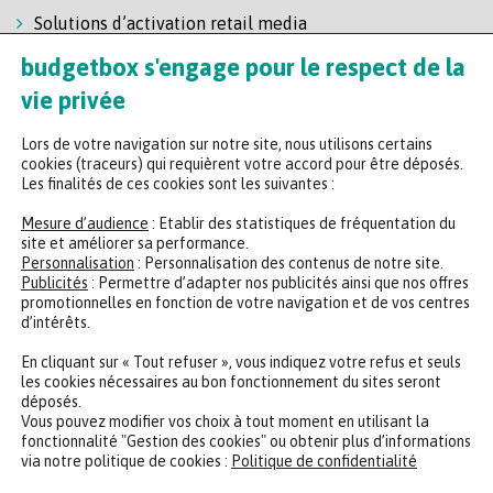
Solutions d’activation retail media
Solution de self-scanning
budgetbox s'engage pour le respect de la
Régie enseigne
vie privée
Lors de votre navigation sur notre site, nous utilisons certains
cookies (traceurs) qui requièrent votre accord pour être déposés.
Les finalités de ces cookies sont les suivantes :
Mesure d’audience
: Etablir des statistiques de fréquentation du
site et améliorer sa performance.
Personnalisation
: Personnalisation des contenus de notre site.
Headquarters
Publicités
: Permettre d’adapter nos publicités ainsi que nos offres
promotionnelles en fonction de votre navigation et de vos centres
47 rue de la Chaussée d'Antin, 75009 Paris
d’intérêts.
+33 (0)2 35 65 78 29
En cliquant sur « Tout refuser », vous indiquez votre refus et seuls
les cookies nécessaires au bon fonctionnement du sites seront
déposés.
CONTACTER UN EXPERT
REJOINDRE NOTRE ÉQUIPE
Vous pouvez modifier vos choix à tout moment en utilisant la
fonctionnalité "Gestion des cookies" ou obtenir plus d’informations
via notre politique de cookies :
Politique de confidentialité