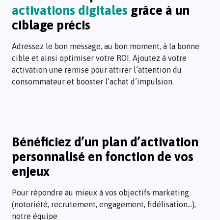
les
activations digitales
grâce à un
datas
ciblage précis
first
party
Adressez le bon message, au bon moment, à la bonne
des
cible et ainsi optimiser votre ROI. Ajoutez à votre
enseignes
activation une remise pour attirer l’attention du
(achats
consommateur et booster l’achat d’impulsion.
passés
et
achats
en
temps
Bénéficiez d’un plan d’activation
Pour
réel)
répondre
personnalisé en fonction de vos
pour
au
enjeux
adresser
mieux
le
à
Pour répondre au mieux à vos objectifs marketing
bon
vos
(notoriété, recrutement, engagement, fidélisation…),
message,
objectifs
notre équipe
au