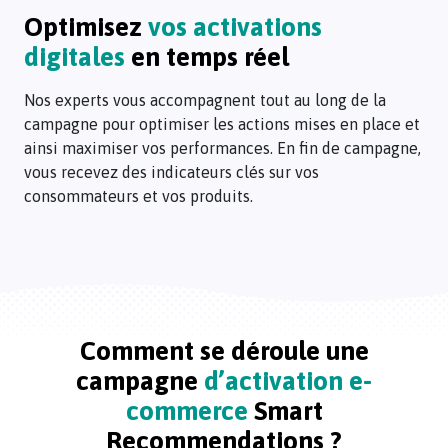
Optimisez
vos activations
Nos
experts
digitales
en temps réel
vous
accompagnent
Nos experts vous accompagnent tout au long de la
tout
campagne pour optimiser les actions mises en place et
au
ainsi maximiser vos performances. En fin de campagne,
long
vous recevez des indicateurs clés sur vos
de
consommateurs et vos produits.
la
campagne
pour
optimiser
les
actions
Comment se déroule une
Notre
mises
équipe
campagne
d’activation e-
en
de
commerce
Smart
place
Customer
et
Recommendations ?
Success