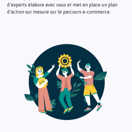
marketing
d’experts élabore avec vous et met en place un plan
bon
(notoriété,
d’action sur mesure sur le parcours e-commerce.
moment,
recrutement,
à
engagement,
la
fidélisation…),
bonne
notre
cible
équipe
et
d’experts
ainsi
élabore
optimiser
avec
votre
vous
ROI.
et
met
Ajoutez
en
à
place
votre
un
activation
plan
une
d’action
remise
sur
immédiate