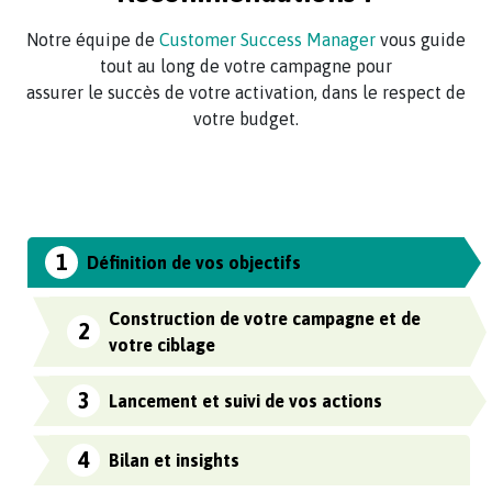
ainsi
Manager
maximiser
Notre équipe de
Customer Success Manager
vous guide
vous
vos
tout au long de votre campagne pour
guide
performances.
assurer le succès de votre activation, dans le respect de
tout
En
votre budget.
au
fin
long
de
de
campagne,
votre
vous
campagne
recevez
Gagner
pour
1
Définition de vos objectifs
des
en
assurer
indicateurs
notoriété,
le
Construction de votre campagne et de
clés
générer
2
succès
votre ciblage
sur
l’impulsion,
de
vos
recruter,
votre
3
Lancement et suivi de vos actions
consommateurs
engager
activation,
et
vos
dans
vos
4
consommateurs
Bilan et insights
le
produits.
actuels…