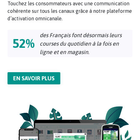
à
avec
Touchez les consommateurs avec une communication
vos
une
cohérente sur tous les canaux grâce à notre plateforme
attentes.
communication
d’activation omnicanale.
cohérente
sur
des Français font désormais leurs
52%
tous
courses du quotidien à la fois en
les
ligne et en magasin.
canaux
grâce
à
notre
EN SAVOIR PLUS
plateforme
d’activation
omnicanale.