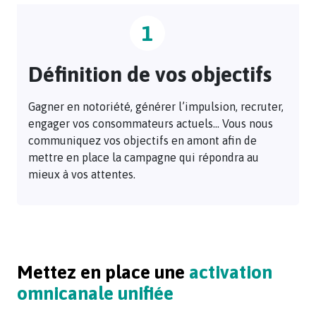
respect
Vous
de
1
nous
votre
communiquez
budget.
vos
Définition de vos objectifs
objectifs
en
Gagner en notoriété, générer l’impulsion, recruter,
amont
engager vos consommateurs actuels… Vous nous
afin
communiquez vos objectifs en amont afin de
de
mettre en place la campagne qui répondra au
mettre
mieux à vos attentes.
en
place
la
campagne
qui
répondra
Mettez en place une
activation
Touchez
au
les
omnicanale unifiée
mieux
consommateurs