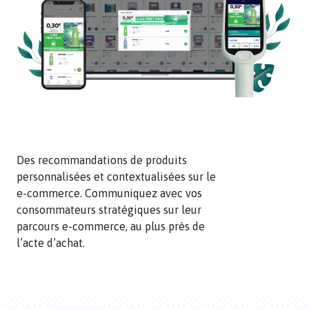
Des
Des recommandations de produits
recommandations
personnalisées et contextualisées sur le
de
e-commerce. Communiquez avec vos
produits
consommateurs stratégiques sur leur
personnalisées
parcours e-commerce, au plus près de
et
l’acte d’achat.
contextualisées
sur
le