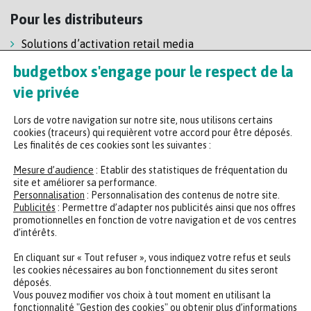
Pour les distributeurs
Solutions d’activation retail media
Solution de self-scanning
budgetbox s'engage pour le respect de la
Régie enseigne
vie privée
Lors de votre navigation sur notre site, nous utilisons certains
cookies (traceurs) qui requièrent votre accord pour être déposés.
Les finalités de ces cookies sont les suivantes :
Mesure d’audience
: Etablir des statistiques de fréquentation du
site et améliorer sa performance.
Personnalisation
: Personnalisation des contenus de notre site.
Headquarters
Publicités
: Permettre d’adapter nos publicités ainsi que nos offres
promotionnelles en fonction de votre navigation et de vos centres
47 rue de la Chaussée d'Antin, 75009 Paris
d’intérêts.
+33 (0)2 35 65 78 29
En cliquant sur « Tout refuser », vous indiquez votre refus et seuls
les cookies nécessaires au bon fonctionnement du sites seront
déposés.
CONTACTER UN EXPERT
REJOINDRE NOTRE ÉQUIPE
Vous pouvez modifier vos choix à tout moment en utilisant la
fonctionnalité "Gestion des cookies" ou obtenir plus d’informations