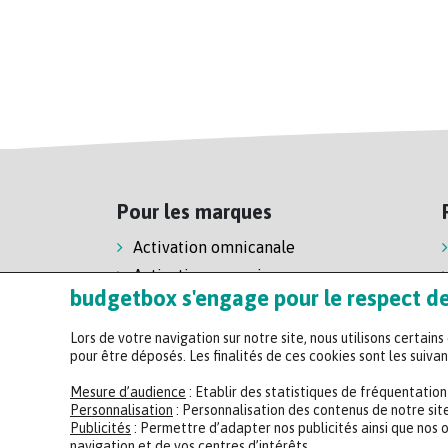
Pour les marques
Activation omnicanale
Activation magasin
budgetbox s'engage pour le respect de 
Activation e-commerce
Lors de votre navigation sur notre site, nous utilisons certain
pour être déposés. Les finalités de ces cookies sont les suivan
Mesure d’audience
: Etablir des statistiques de fréquentatio
Personnalisation
: Personnalisation des contenus de notre site
Publicités
: Permettre d’adapter nos publicités ainsi que nos 
navigation et de vos centres d’intérêts.