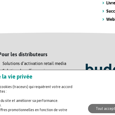
Livr
Succ
Web
Pour les distributeurs
Solutions d’activation retail media
Solution de self-scanning
la vie privée
Régie enseigne
s cookies (traceurs) qui requièrent votre accord
Headquart
tes :
47 rue de l
n du site et améliorer sa performance.
+33 (0)2 35
.
Tout accep
offres promotionnelles en fonction de votre