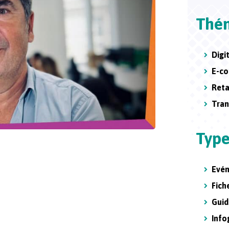
Thé
Digi
E-c
Reta
Tran
Type
Evé
Fic
Guid
Info