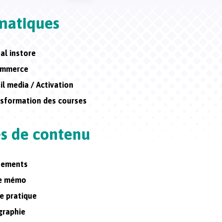
matiques
tal instore
ommerce
il media / Activation
sformation des courses
s de contenu
nements
he mémo
e pratique
graphie