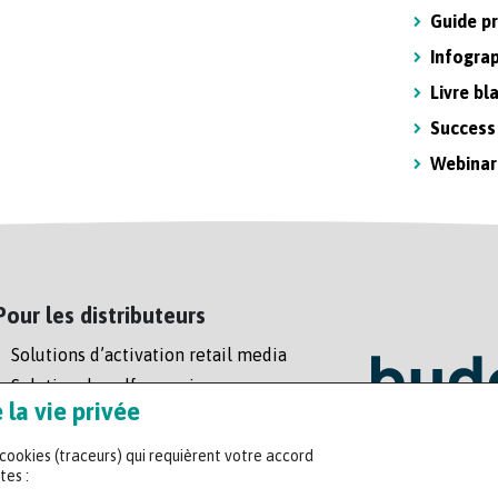
Guide p
Infogra
Livre bl
Success
Webinar
Pour les distributeurs
Solutions d’activation retail media
Solution de self-scanning
la vie privée
Régie enseigne
s cookies (traceurs) qui requièrent votre accord
Headquart
tes :