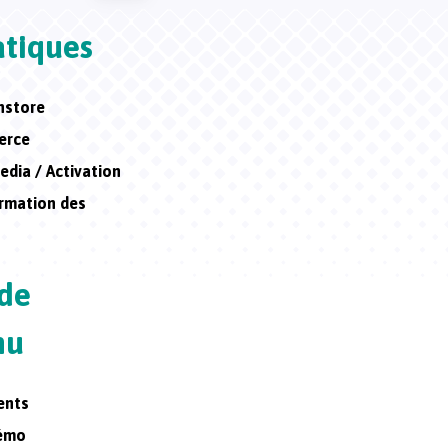
tiques
instore
erce
edia / Activation
rmation des
 de
nu
ents
mémo