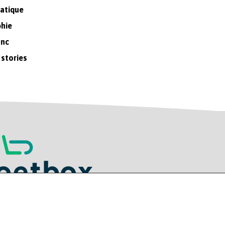
ratique
phie
anc
 stories
ers