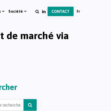
s
Société
CONTACT
rt de marché via
rcher