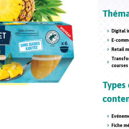
Théma
Digital 
E-comm
Retail m
Transfo
courses
Types
conte
Evénem
Fiche 