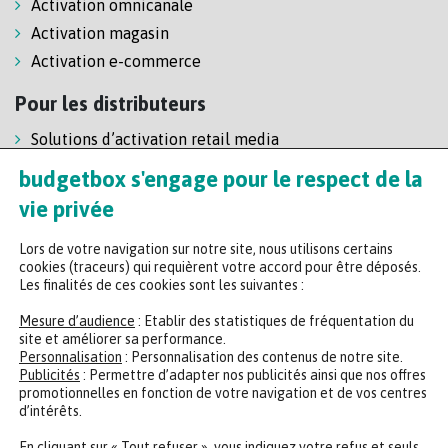
Activation omnicanale
Activation magasin
Activation e-commerce
Pour les distributeurs
Solutions d’activation retail media
Solution de self-scanning
budgetbox s'engage pour le respect de la
Régie enseigne
vie privée
Lors de votre navigation sur notre site, nous utilisons certains
cookies (traceurs) qui requièrent votre accord pour être déposés.
Les finalités de ces cookies sont les suivantes :
Mesure d’audience
: Etablir des statistiques de fréquentation du
site et améliorer sa performance.
Personnalisation
: Personnalisation des contenus de notre site.
Headquarters
Publicités
: Permettre d’adapter nos publicités ainsi que nos offres
promotionnelles en fonction de votre navigation et de vos centres
47 rue de la Chaussée d'Antin, 75009 Paris
d’intérêts.
+33 (0)2 35 65 78 29
En cliquant sur « Tout refuser », vous indiquez votre refus et seuls