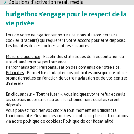
Solutions d’activation retail media
Solution de self-scanning
budgetbox s'engage pour le respect de la
Régie enseigne
vie privée
Lors de votre navigation sur notre site, nous utilisons certains
cookies (traceurs) qui requièrent votre accord pour être déposés.
Les finalités de ces cookies sont les suivantes :
Mesure d’audience
: Etablir des statistiques de fréquentation du
site et améliorer sa performance.
Personnalisation
: Personnalisation des contenus de notre site.
Headquarters
Publicités
: Permettre d’adapter nos publicités ainsi que nos offres
promotionnelles en fonction de votre navigation et de vos centres
47 rue de la Chaussée d'Antin, 75009 Paris
d’intérêts.
+33 (0)2 35 65 78 29
En cliquant sur « Tout refuser », vous indiquez votre refus et seuls
les cookies nécessaires au bon fonctionnement du sites seront
déposés.
CONTACTER UN EXPERT
REJOINDRE NOTRE ÉQUIPE
Vous pouvez modifier vos choix à tout moment en utilisant la
fonctionnalité "Gestion des cookies" ou obtenir plus d’informations
via notre politique de cookies :
Politique de confidentialité
Politique de confidentialité