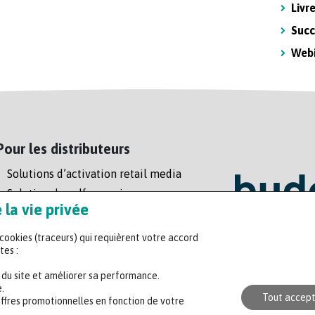
Livr
Succ
Web
Pour les distributeurs
Solutions d’activation retail media
Solution de self-scanning
la vie privée
Régie enseigne
s cookies (traceurs) qui requièrent votre accord
Headquart
tes :
47 rue de l
n du site et améliorer sa performance.
+33 (0)2 35
.
Tout accep
offres promotionnelles en fonction de votre