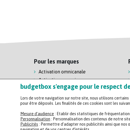
Pour les marques
Activation omnicanale
Activation magasin
budgetbox s'engage pour le respect de 
Activation e-commerce
Lors de votre navigation sur notre site, nous utilisons certain
pour être déposés. Les finalités de ces cookies sont les suivan
Mesure d’audience
: Etablir des statistiques de fréquentatio
Personnalisation
: Personnalisation des contenus de notre site
Publicités
: Permettre d’adapter nos publicités ainsi que nos 
navigation et de vos centres d’intérêts.