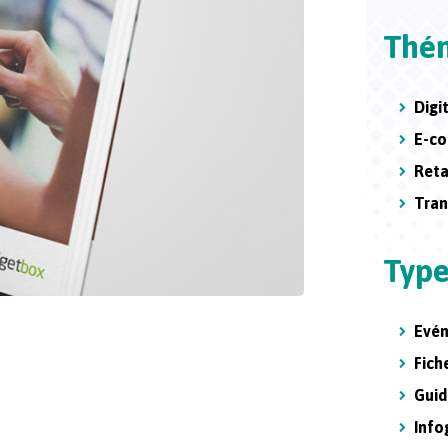
Thé
Digi
E-c
Reta
Tran
Type
Evé
Fic
Guid
Info