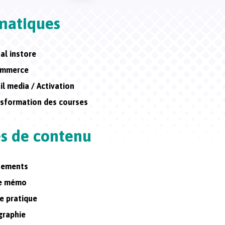
matiques
tal instore
ommerce
il media / Activation
sformation des courses
s de contenu
nements
he mémo
e pratique
graphie