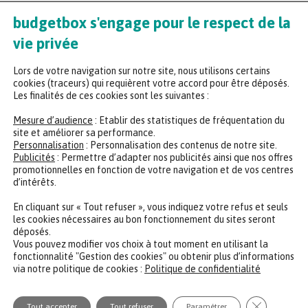
Solution de self-scanning
budgetbox s'engage pour le respect de la
Régie enseigne
vie privée
Lors de votre navigation sur notre site, nous utilisons certains
cookies (traceurs) qui requièrent votre accord pour être déposés.
Les finalités de ces cookies sont les suivantes :
Mesure d’audience
: Etablir des statistiques de fréquentation du
site et améliorer sa performance.
Personnalisation
: Personnalisation des contenus de notre site.
Headquarters
Publicités
: Permettre d’adapter nos publicités ainsi que nos offres
promotionnelles en fonction de votre navigation et de vos centres
47 rue de la Chaussée d'Antin, 75009 Paris
d’intérêts.
+33 (0)2 35 65 78 29
En cliquant sur « Tout refuser », vous indiquez votre refus et seuls
les cookies nécessaires au bon fonctionnement du sites seront
déposés.
CONTACTER UN EXPERT
REJOINDRE NOTRE ÉQUIPE
Vous pouvez modifier vos choix à tout moment en utilisant la
fonctionnalité "Gestion des cookies" ou obtenir plus d’informations
via notre politique de cookies :
Politique de confidentialité
Politique de confidentialité
Fermer la b
Tout accepter
Tout refuser
Paramétrer