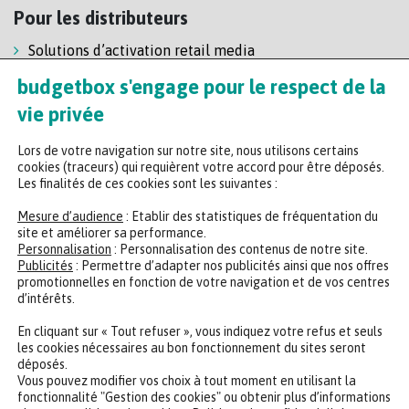
Pour les distributeurs
Solutions d’activation retail media
Solution de self-scanning
budgetbox s'engage pour le respect de la
Régie enseigne
vie privée
Lors de votre navigation sur notre site, nous utilisons certains
cookies (traceurs) qui requièrent votre accord pour être déposés.
Les finalités de ces cookies sont les suivantes :
Mesure d’audience
: Etablir des statistiques de fréquentation du
site et améliorer sa performance.
Personnalisation
: Personnalisation des contenus de notre site.
Headquarters
Publicités
: Permettre d’adapter nos publicités ainsi que nos offres
promotionnelles en fonction de votre navigation et de vos centres
47 rue de la Chaussée d'Antin, 75009 Paris
d’intérêts.
+33 (0)2 35 65 78 29
En cliquant sur « Tout refuser », vous indiquez votre refus et seuls
les cookies nécessaires au bon fonctionnement du sites seront
déposés.
CONTACTER UN EXPERT
REJOINDRE NOTRE ÉQUIPE
Vous pouvez modifier vos choix à tout moment en utilisant la
fonctionnalité "Gestion des cookies" ou obtenir plus d’informations