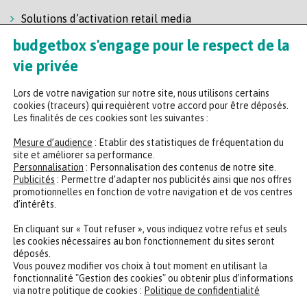
Solutions d’activation retail media
Solution de self-scanning
budgetbox s'engage pour le respect de la
Régie enseigne
vie privée
Lors de votre navigation sur notre site, nous utilisons certains
cookies (traceurs) qui requièrent votre accord pour être déposés.
Les finalités de ces cookies sont les suivantes :
Mesure d’audience
: Etablir des statistiques de fréquentation du
site et améliorer sa performance.
Personnalisation
: Personnalisation des contenus de notre site.
Headquarters
Publicités
: Permettre d’adapter nos publicités ainsi que nos offres
promotionnelles en fonction de votre navigation et de vos centres
47 rue de la Chaussée d'Antin, 75009 Paris
d’intérêts.
+33 (0)2 35 65 78 29
En cliquant sur « Tout refuser », vous indiquez votre refus et seuls
les cookies nécessaires au bon fonctionnement du sites seront
déposés.
CONTACTER UN EXPERT
REJOINDRE NOTRE ÉQUIPE
Vous pouvez modifier vos choix à tout moment en utilisant la
fonctionnalité "Gestion des cookies" ou obtenir plus d’informations
via notre politique de cookies :
Politique de confidentialité