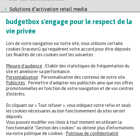
Solutions d’activation retail media
Solution de self-scanning
budgetbox s'engage pour le respect de la
Régie enseigne
vie privée
Lors de votre navigation sur notre site, nous utilisons certains
cookies (traceurs) qui requièrent votre accord pour être déposés.
Les finalités de ces cookies sont les suivantes :
Mesure d’audience
: Etablir des statistiques de fréquentation du
site et améliorer sa performance.
Personnalisation
: Personnalisation des contenus de notre site.
Headquarters
Publicités
: Permettre d’adapter nos publicités ainsi que nos offres
promotionnelles en fonction de votre navigation et de vos centres
47 rue de la Chaussée d'Antin, 75009 Paris
d’intérêts.
+33 (0)2 35 65 78 29
En cliquant sur « Tout refuser », vous indiquez votre refus et seuls
les cookies nécessaires au bon fonctionnement du sites seront
déposés.
CONTACTER UN EXPERT
REJOINDRE NOTRE ÉQUIPE
Vous pouvez modifier vos choix à tout moment en utilisant la
fonctionnalité "Gestion des cookies" ou obtenir plus d’informations
via notre politique de cookies :
Politique de confidentialité