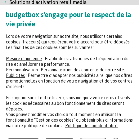
Solutions d’activation retail media
Solution de self-scanning
budgetbox s'engage pour le respect de la
Régie enseigne
vie privée
Lors de votre navigation sur notre site, nous utilisons certains
cookies (traceurs) qui requièrent votre accord pour être déposés.
Les finalités de ces cookies sont les suivantes :
Mesure d’audience
: Etablir des statistiques de fréquentation du
site et améliorer sa performance.
Personnalisation
: Personnalisation des contenus de notre site.
Headquarters
Publicités
: Permettre d’adapter nos publicités ainsi que nos offres
promotionnelles en fonction de votre navigation et de vos centres
47 rue de la Chaussée d'Antin, 75009 Paris
d’intérêts.
+33 (0)2 35 65 78 29
En cliquant sur « Tout refuser », vous indiquez votre refus et seuls
les cookies nécessaires au bon fonctionnement du sites seront
déposés.
CONTACTER UN EXPERT
REJOINDRE NOTRE ÉQUIPE
Vous pouvez modifier vos choix à tout moment en utilisant la
fonctionnalité "Gestion des cookies" ou obtenir plus d’informations
via notre politique de cookies :
Politique de confidentialité
Politique de confidentialité