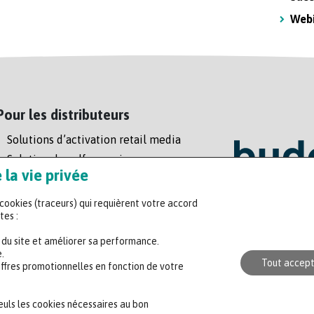
Web
Pour les distributeurs
Solutions d’activation retail media
Solution de self-scanning
la vie privée
Régie enseigne
s cookies (traceurs) qui requièrent votre accord
Headquart
tes :
47 rue de l
n du site et améliorer sa performance.
+33 (0)2 35
.
Tout accep
offres promotionnelles en fonction de votre
CONTACTER UN 
seuls les cookies nécessaires au bon