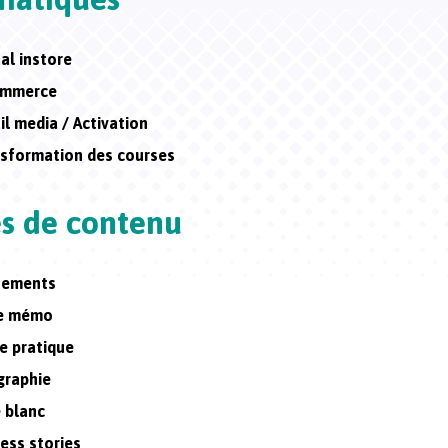
tal instore
ommerce
il media / Activation
sformation des courses
s de contenu
nements
he mémo
e pratique
graphie
e blanc
ess stories