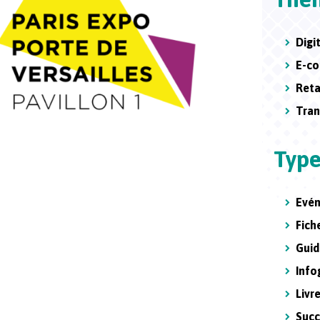
Digi
E-c
Reta
Tran
Type
Evé
Fic
Guid
Info
Livr
Succ