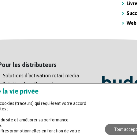
Livr
Succ
Web
Pour les distributeurs
Solutions d’activation retail media
Solution de self-scanning
la vie privée
Régie enseigne
s cookies (traceurs) qui requièrent votre accord
Headquart
tes :
47 rue de l
n du site et améliorer sa performance.
+33 (0)2 35
.
Tout accep
offres promotionnelles en fonction de votre