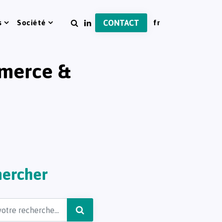
s
Société
CONTACT
mmerce &
ercher