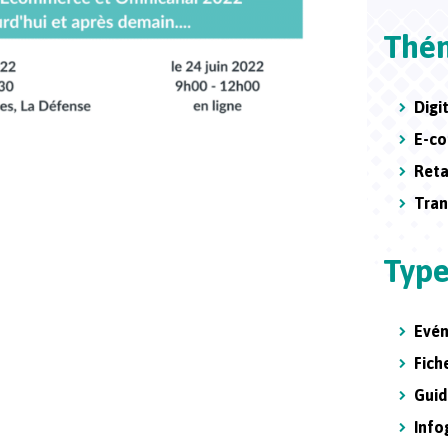
Thé
Digi
E-c
Reta
Tran
Type
Evé
Fic
Guid
Info