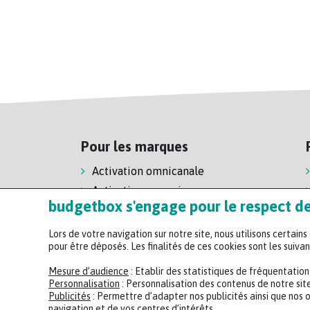
Pour les marques
Activation omnicanale
Activation magasin
budgetbox s'engage pour le respect de 
Activation e-commerce
Lors de votre navigation sur notre site, nous utilisons certain
pour être déposés. Les finalités de ces cookies sont les suivan
Mesure d’audience
: Etablir des statistiques de fréquentatio
Personnalisation
: Personnalisation des contenus de notre site
Publicités
: Permettre d’adapter nos publicités ainsi que nos 
navigation et de vos centres d’intérêts.