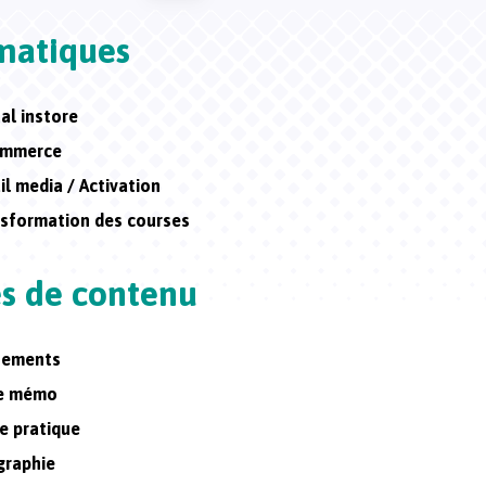
matiques
tal instore
ommerce
il media / Activation
sformation des courses
s de contenu
nements
he mémo
e pratique
graphie