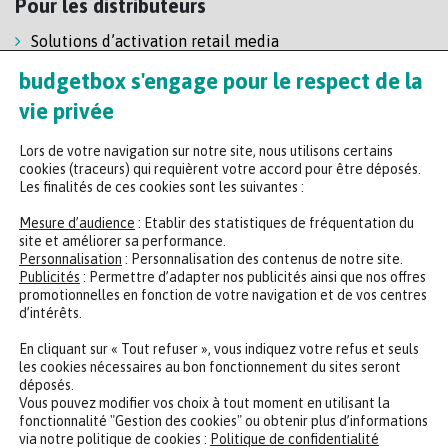
Pour les distributeurs
Solutions d’activation retail media
Solution de self-scanning
budgetbox s'engage pour le respect de la
Régie enseigne
vie privée
Lors de votre navigation sur notre site, nous utilisons certains
cookies (traceurs) qui requièrent votre accord pour être déposés.
Les finalités de ces cookies sont les suivantes :
Mesure d’audience
: Etablir des statistiques de fréquentation du
site et améliorer sa performance.
Personnalisation
: Personnalisation des contenus de notre site.
Headquarters
Publicités
: Permettre d’adapter nos publicités ainsi que nos offres
promotionnelles en fonction de votre navigation et de vos centres
47 rue de la Chaussée d'Antin, 75009 Paris
d’intérêts.
+33 (0)2 35 65 78 29
En cliquant sur « Tout refuser », vous indiquez votre refus et seuls
les cookies nécessaires au bon fonctionnement du sites seront
déposés.
CONTACTER UN EXPERT
REJOINDRE NOTRE ÉQUIPE
Vous pouvez modifier vos choix à tout moment en utilisant la
fonctionnalité "Gestion des cookies" ou obtenir plus d’informations
via notre politique de cookies :
Politique de confidentialité