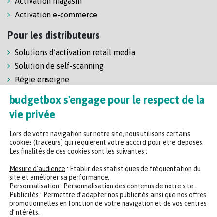
Activation magasin
Activation e-commerce
Pour les distributeurs
Solutions d’activation retail media
Solution de self-scanning
Régie enseigne
budgetbox s'engage pour le respect de la
vie privée
Lors de votre navigation sur notre site, nous utilisons certains
cookies (traceurs) qui requièrent votre accord pour être déposés.
Les finalités de ces cookies sont les suivantes :
Headquarters
Mesure d’audience
: Etablir des statistiques de fréquentation du
site et améliorer sa performance.
47 rue de la Chaussée d'Antin, 75009 Paris
Personnalisation
: Personnalisation des contenus de notre site.
Publicités
: Permettre d’adapter nos publicités ainsi que nos offres
+33 (0)2 35 65 78 29
promotionnelles en fonction de votre navigation et de vos centres
d’intérêts.